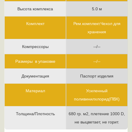
Высота комплекса
5.0 м
Комплект
Рем.комплект.Чехол для
хранения
Компрессоры
--/--
Размеры в упаковке
--/--
Документация
Паспорт изделия
Материал
Усиленный
поливинилхлорид(ПВХ)
Толщина/Плотность
680 гр. м2, плетение 1000 D,
не выцветает, не горит.