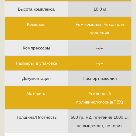
Высота комплекса
10.0 м
Комплект
Рем.комплект.Чехол для
хранения
Компрессоры
--/--
Размеры в упаковке
--/--
Документация
Паспорт изделия
Материал
Усиленный
поливинилхлорид(ПВХ)
Толщина/Плотность
680 гр. м2, плетение 1000 D,
не выцветает, не горит.