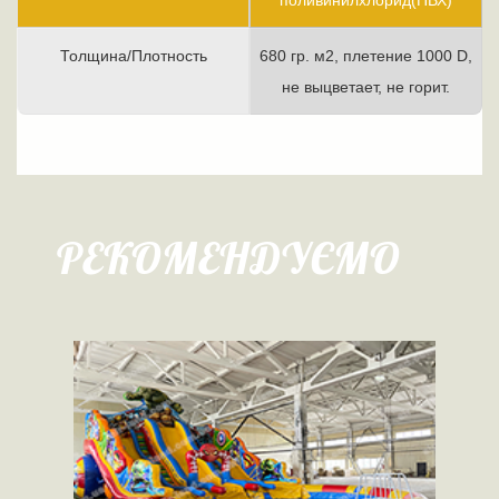
поливинилхлорид(ПВХ)
Толщина/Плотность
680 гр. м2, плетение 1000 D,
не выцветает, не горит.
РЕКОМЕНДУЄМО