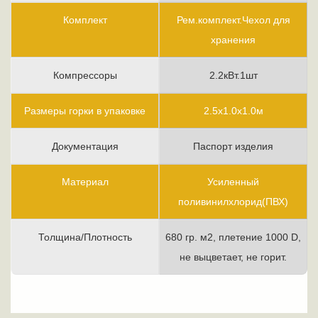
Комплект
Рем.комплект.Чехол для
хранения
Компрессоры
2.2кВт.1шт
Размеры горки в упаковке
2.5х1.0х1.0м
Документация
Паспорт изделия
Материал
Усиленный
поливинилхлорид(ПВХ)
Толщина/Плотность
680 гр. м2, плетение 1000 D,
не выцветает, не горит.