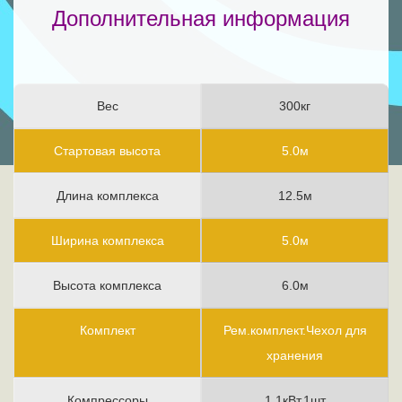
Дополнительная информация
Вес
300кг
Стартовая высота
5.0м
Длина комплекса
12.5м
Ширина комплекса
5.0м
Высота комплекса
6.0м
Комплект
Рем.комплект.Чехол для
хранения
Компрессоры
1.1кВт.1шт