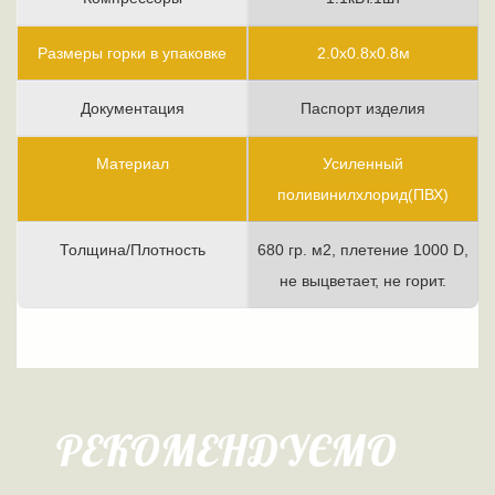
Размеры горки в упаковке
2.0х0.8х0.8м
Документация
Паспорт изделия
Материал
Усиленный
поливинилхлорид(ПВХ)
Толщина/Плотность
680 гр. м2, плетение 1000 D,
не выцветает, не горит.
РЕКОМЕНДУЄМО