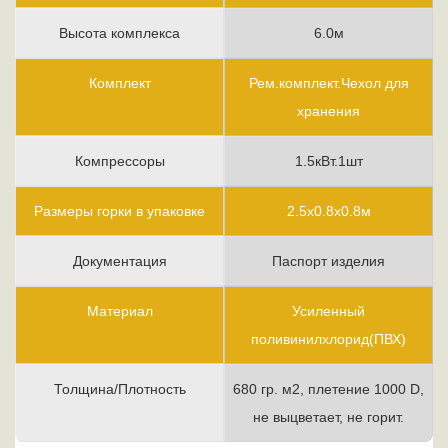
Высота комплекса
6.0м
Комплект
Рем.комплект.Чехол для
хранения
Компрессоры
1.5кВт.1шт
Размеры горки в упаковке
2.5х0.8х0.8м
Документация
Паспорт изделия
Материал
Усиленный
поливинилхлорид(ПВХ)
Толщина/Плотность
680 гр. м2, плетение 1000 D,
не выцветает, не горит.