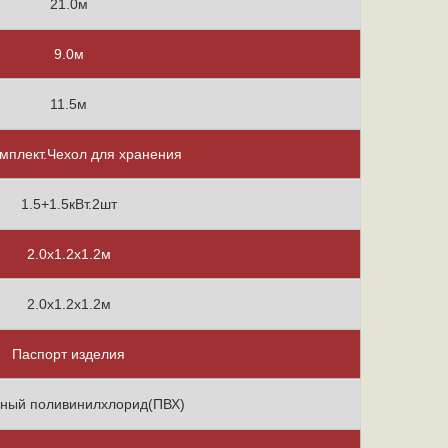
21.0м
9.0м
11.5м
мплект.Чехол для хранения
1.5+1.5кВт.2шт
2.0х1.2х1.2м
2.0х1.2х1.2м
Паспорт изделия
ный поливинилхлорид(ПВХ)