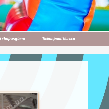
і Атракціони
Повітряні Насоси