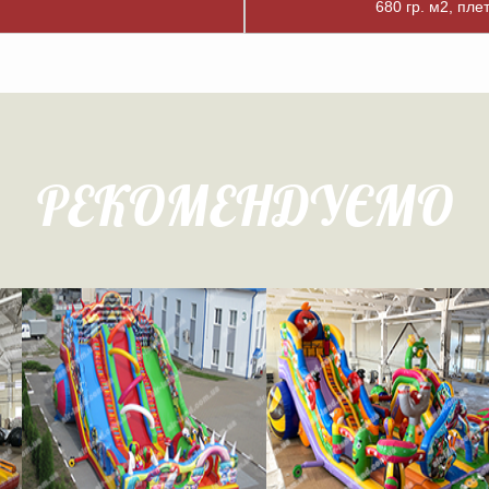
680 гр. м2, пле
РЕКОМЕНДУЄМО