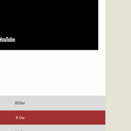
800кг
8.0м