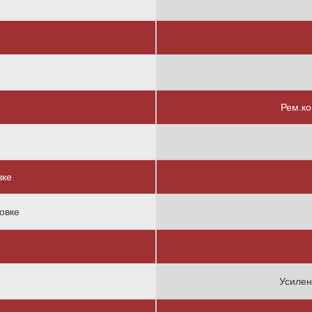
Рем.ко
вке
овке
Усилен