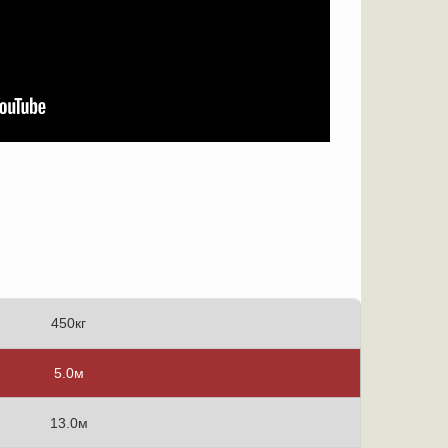
450кг
5.0м
13.0м