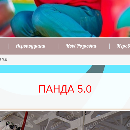
Аероподушки
Нові Розробки
Игров
 5.0
ПАНДА 5.0