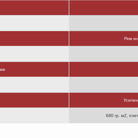
Рем.ко
вке
Усилен
680 гр. м2, пле