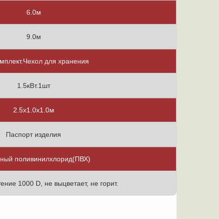
6.0м
9.0м
мплект.Чехол для хранения
1.5кВт.1шт
2.5х1.0х1.0м
Паспорт изделия
ный поливинилхлорид(ПВХ)
тение 1000 D, не выцветает, не горит.