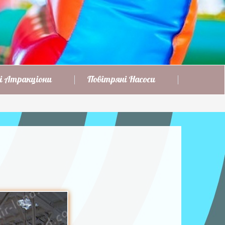
і Атракціони
Повітряні Насоси