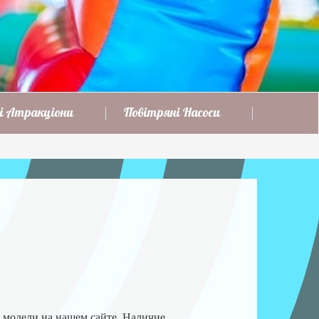
і Атракціони
Повітряні Насоси
 модели на нашем сайте.
Наличие