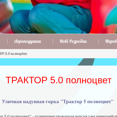
Аероподушки
Нові Розробки
Игров
Р 5.0 полноцвет
ТРАКТОР 5.0 полноцвет
Уличная надувная горка "Трактор 5 полноцвет"
ор 5.0 полноцвет" -
усовершенствованная версия уже имеющейся