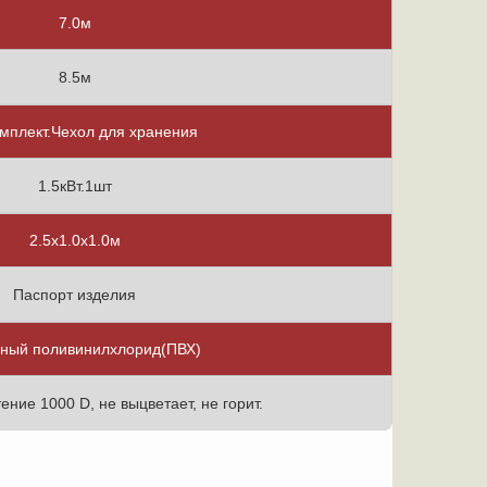
7.0м
8.5м
мплект.Чехол для хранения
1.5кВт.1шт
2.5х1.0х1.0м
Паспорт изделия
ный поливинилхлорид(ПВХ)
тение 1000 D, не выцветает, не горит.