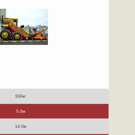
550кг
5.0м
14.0м