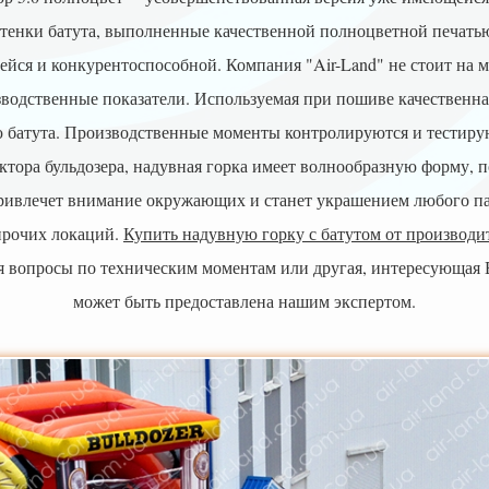
тенки батута, выполненные качественной полноцветной печатью
ейся и конкурентоспособной.
Компания "Air-Land" не стоит на м
зводственные показатели.
Используемая при пошиве качественная
 батута.
Производственные моменты контролируются и тестирую
ктора бульдозера, надувная горка имеет волнообразную форму, 
ривлечет внимание окружающих и станет украшением любого па
прочих локаций.
Купить надувную горку с батутом от производи
я вопросы по техническим моментам или другая, интересующая 
может быть предоставлена нашим экспертом.