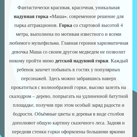
Надувні
Фантастически красивая, красочная, уникальная
роботи
надувная горка
«
»
Маша
, современное решение для
Нові
розробки
Горка
парка аттракционов.
со стартовой высотой 4
Ігрові
метра, выполнена по мотивам известного и всеми
атракціони
любимого мультфильма. Главная героиня харизматичная
Аквапарки
девочка Маша со своим другом медведем не позволит
Аероподушки
детской надувной горки
никому пройти мимо
. Каждый
Повітряні
ребенок захочет побывать в гостях у популярных
насоси
персонажей. Здесь можно забравшись наверх
прокатиться с волнообразной горки, высоко залезть на
скалодром – дерево, попрыгать на удлиненной батутной
площадке, получив при этом особый заряд радости и
бодрости. Объёмные цветы и деревья в виде столбов
дополняют общую картину сказочного леса. Задняя и
передняя стенки горки оформлены большими яркими