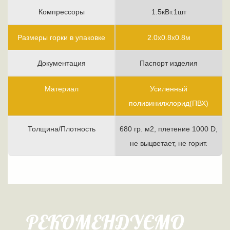
Компрессоры
1.5кВт.1шт
Размеры горки в упаковке
2.0х0.8х0.8м
Документация
Паспорт изделия
Материал
Усиленный
поливинилхлорид(ПВХ)
Толщина/Плотность
680 гр. м2, плетение 1000 D,
не выцветает, не горит.
РЕКОМЕНДУЄМО