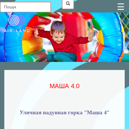
☰
Головна
Контакти
Про
нас
Статті
В
наявності
Фото
від
клієнтів
МАША 4.0
Батутні
комплекси
Надувні
Уличная надувная горка "Маша 4"
гірки
Надувні
батути