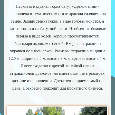
Надувні
Парковая надувная горка-батут «Дракон-мини»
роботи
выполнена в тематическом стиле дракона сидящего на
Нові
розробки
земле. Задняя стенка горки в виде головы монстра, а
Ігрові
лапы-стопики на батутной части. Необычные боковые
атракціони
перила в виде колец, хорошо просматриваются,
Аквапарки
благодаря окошкам с сеткой. Вход на аттракцион
Аероподушки
украшен большой аркой. Размеры аттракциона: длина
Повітряні
12.5 м, ширина 5.5 м, высота 8 м, стартовая высота 4 м.
насоси
Имеет сходство с другой линейкой наших
аттракционов-драконов, но имеет отличие в размерах,
дизайне и наполнении. Достаточно приемлемый по
цене. Прекрасно подходит для прокатного бизнеса.