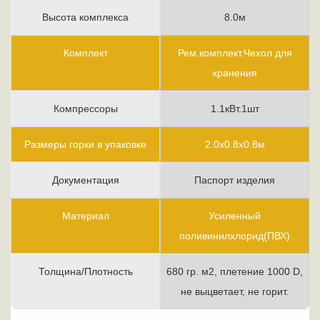
Высота комплекса
8.0м
Комплект
Рем.комплект.Чехол для
хранения
Компрессоры
1.1кВт.1шт
Размеры горки в упаковке
2.0х0.8х0.8м
Документация
Паспорт изделия
Материал
Усиленный
поливинилхлорид(ПВХ)
Толщина/Плотность
680 гр. м2, плетение 1000 D,
не выцветает, не горит.