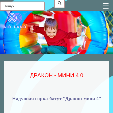
☰
Головна
Контакти
Про
нас
Статті
В
наявності
Фото
від
клієнтів
ДРАКОН - МИНИ 4.0
Батутні
комплекси
Надувні
Надувная горка-батут "Дракон-мини 4"
гірки
Надувні
батути