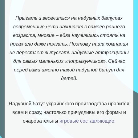
Надувні
роботи
Прыгать и веселиться на надувных батутах
Нові
розробки
современные дети начинают с самого раннего
Ігрові
возраста, многие – едва научившись стоять на
атракціони
ногах или даже ползать. Поэтому наша компания
Аквапарки
не перестает выпускать надувные аттракционы
Аероподушки
для самых маленьких «попрыгунчиков». Сейчас
Повітряні
насоси
перед вами именно такой надувной батут для
детей.
Надувной батут украинского производства нравится
всем и сразу, настолько причудливы его формы и
очаровательны
игровые составляющие: