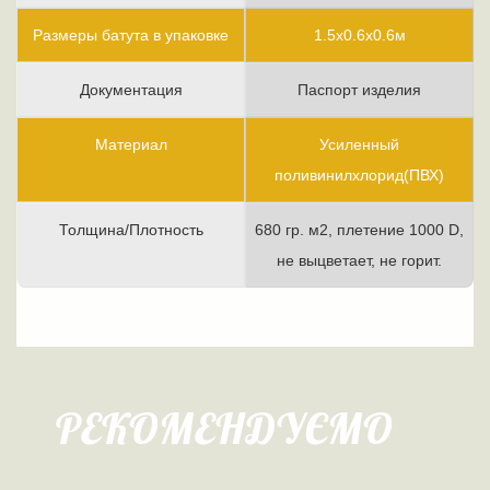
Размеры батута в упаковке
1.5х0.6х0.6м
Документация
Паспорт изделия
Материал
Усиленный
поливинилхлорид(ПВХ)
Толщина/Плотность
680 гр. м2, плетение 1000 D,
не выцветает, не горит.
РЕКОМЕНДУЄМО