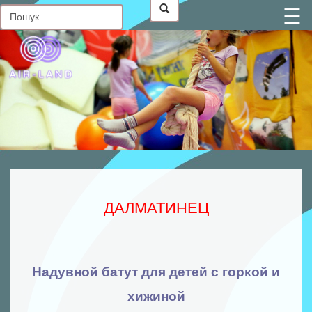
☰
Головна
Контакти
Про
нас
Статті
В
наявності
Фото
від
клієнтів
ДАЛМАТИНЕЦ
Батутні
комплекси
Надувні
гірки
Надувной батут для детей с горкой и
Надувні
хижиной
батути