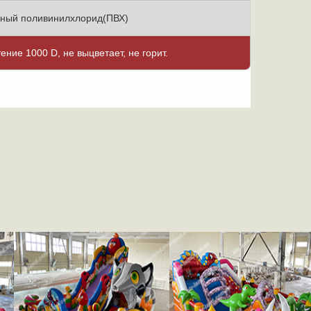
ный поливинилхлорид(ПВХ)
тение 1000 D, не выцветает, не горит.