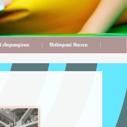
і Атракціони
Повітряні Насоси