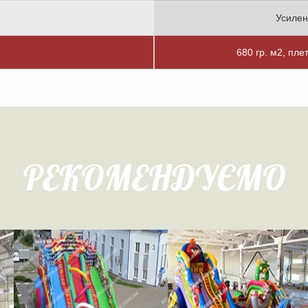
Усилен
680 гр. м2, пле
РЕКОМЕНДУЄМО