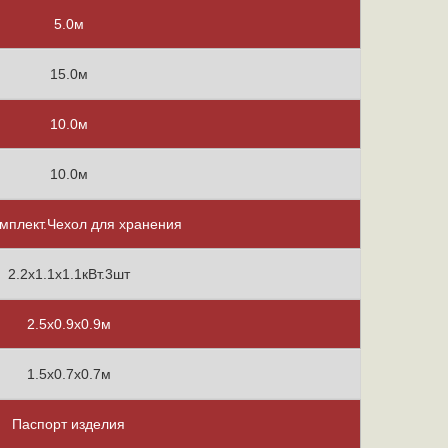
5.0м
15.0м
10.0м
10.0м
мплект.Чехол для хранения
2.2х1.1х1.1кВт.3шт
2.5х0.9х0.9м
1.5х0.7х0.7м
Паспорт изделия