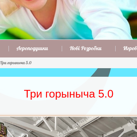
Аероподушки
Нові Розробки
Игров
Три горыныча 5.0
Три горыныча 5.0