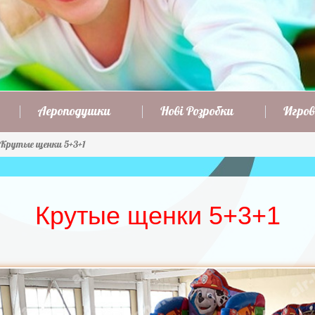
Аероподушки
Нові Розробки
Игров
Крутые щенки 5+3+1
Крутые щенки 5+3+1