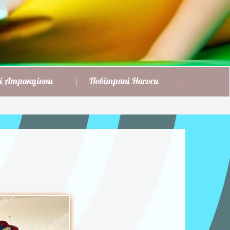
і Атракціони
Повітряні Насоси