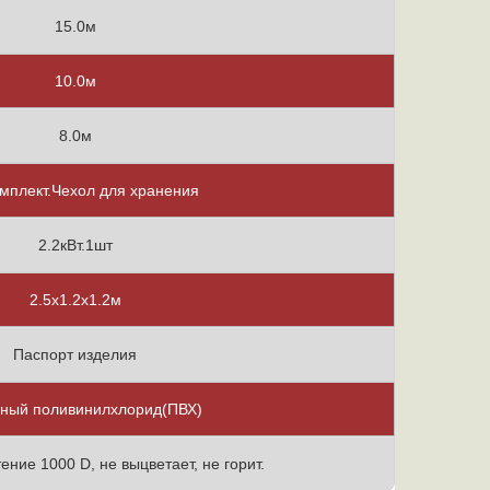
15.0м
10.0м
8.0м
мплект.Чехол для хранения
2.2кВт.1шт
2.5х1.2х1.2м
Паспорт изделия
ный поливинилхлорид(ПВХ)
тение 1000 D, не выцветает, не горит.