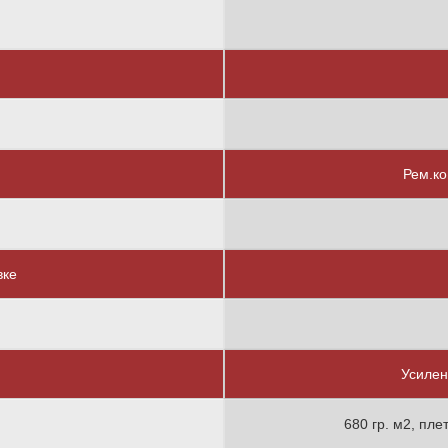
Рем.ко
вке
Усилен
680 гр. м2, пле