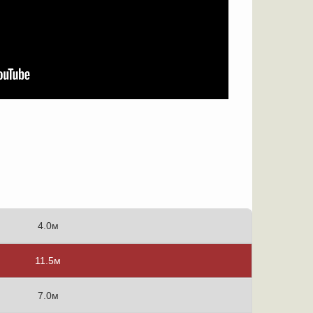
4.0м
11.5м
7.0м