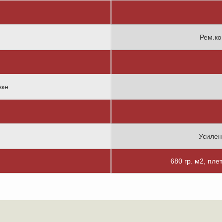
Рем.ко
вке
Усилен
680 гр. м2, пле