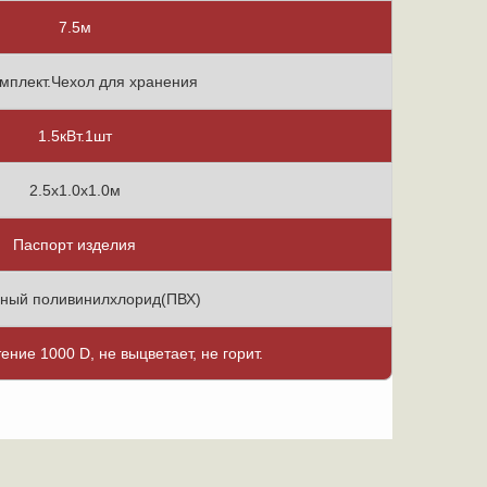
7.5м
мплект.Чехол для хранения
1.5кВт.1шт
2.5х1.0х1.0м
Паспорт изделия
ный поливинилхлорид(ПВХ)
тение 1000 D, не выцветает, не горит.