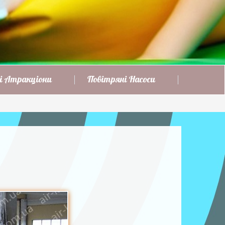
і Атракціони
Повітряні Насоси