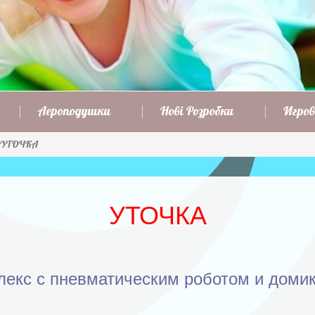
Аероподушки
Нові Розробки
Игров
УТОЧКА
УТОЧКА
лекс с пневматическим роботом и домик