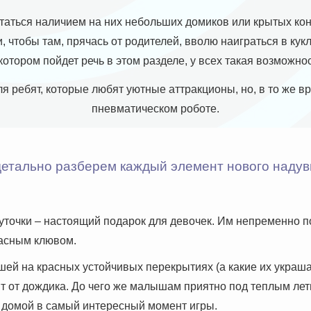
аться наличием на них небольших домиков или крытых конст
 чтобы там, прячась от родителей, вволю наиграться в кукл
котором пойдет речь в этом разделе, у всех такая возможно
 ребят, которые любят уютные аттракционы, но, в то же вр
пневматическом роботе.
детально разберем каждый элемент нового надув
уточки – настоящий подарок для девочек. Им непременно п
расным клювом.
шей на красных устойчивых перекрытиях (а какие их украша
ят от дождика. До чего же малышам приятно под теплым ле
их домой в самый интересный момент игры.