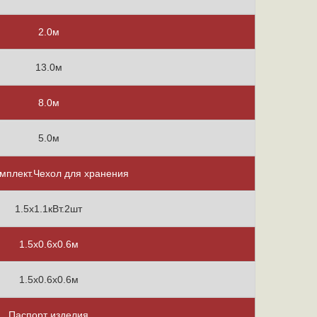
2.0м
13.0м
8.0м
5.0м
мплект.Чехол для хранения
1.5х1.1кВт.2шт
1.5х0.6х0.6м
1.5х0.6х0.6м
Паспорт изделия