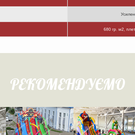
Усилен
680 гр. м2, пле
РЕКОМЕНДУЄМО