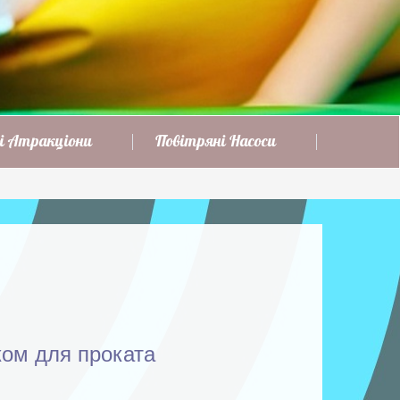
і Атракціони
Повітряні Насоси
ом для проката