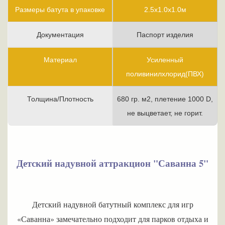
Размеры батута в упаковке
2.5х1.0х1.0м
Документация
Паспорт изделия
Материал
Усиленный
поливинилхлорид(ПВХ)
Толщина/Плотность
680 гр. м2, плетение 1000 D,
не выцветает, не горит.
Детский надувной аттракцион "Саванна 5"
Детский надувной батутный комплекс для игр
«Саванна» замечательно подходит для парков отдыха и