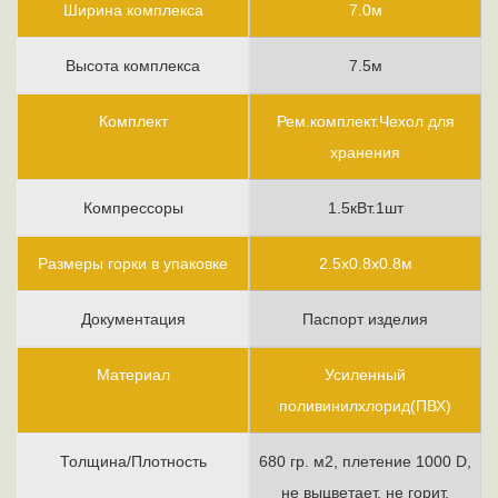
Ширина комплекса
7.0м
Высота комплекса
7.5м
Комплект
Рем.комплект.Чехол для
хранения
Компрессоры
1.5кВт.1шт
Размеры горки в упаковке
2.5х0.8х0.8м
Документация
Паспорт изделия
Материал
Усиленный
поливинилхлорид(ПВХ)
Толщина/Плотность
680 гр. м2, плетение 1000 D,
не выцветает, не горит.