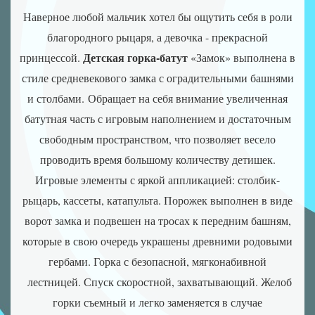
Надувні
Наверное любой мальчик хотел бы ощутить себя в роли
роботи
благородного рыцаря, а девочка - прекрасной
Нові
розробки
Детская горка-батут
принцессой.
«Замок» выполнена в
Ігрові
стиле средневекового замка с оградительными башнями
атракціони
и столбами. Обращает на себя внимание увеличенная
Аквапарки
батутная часть с игровым наполнением и достаточным
Аероподушки
свободным пространством, что позволяет весело
Повітряні
проводить время большому количеству детишек.
насоси
Игровые элементы с яркой аппликацией: столбик-
рыцарь, кассеты, катапульта. Порожек выполнен в виде
ворот замка и подвешен на тросах к передним башням,
которые в свою очередь украшены древними родовыми
гербами. Горка с безопасной, мягконабивной
лестницей. Спуск скоростной, захватывающий. Желоб
горки съемный и легко заменяется в случае