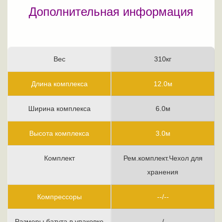
Дополнительная информация
Вес
310кг
Длина комплекса
12.0м
Ширина комплекса
6.0м
Высота комплекса
3.0м
Комплект
Рем.комплект.Чехол для
хранения
Компрессоры
--/--
Размеры батута в упаковке
--/--