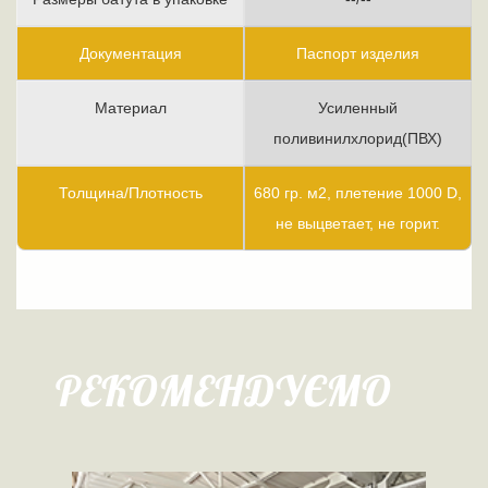
Документация
Паспорт изделия
Материал
Усиленный
поливинилхлорид(ПВХ)
Толщина/Плотность
680 гр. м2, плетение 1000 D,
не выцветает, не горит.
РЕКОМЕНДУЄМО