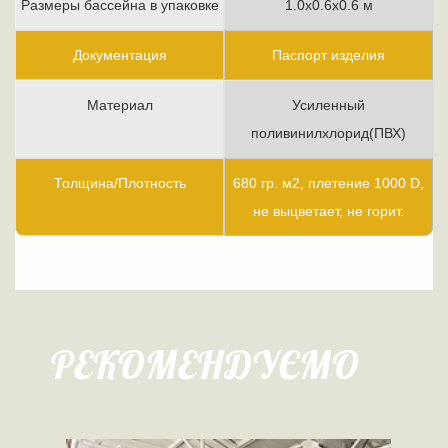
Размеры бассейна в упаковке
1.0х0.6х0.6 м
Документация
Паспорт изделия
Материал
Усиленный
поливинилхлорид(ПВХ)
Толщина/Плотность
680 гр. м2, плетение 1000 D,
не выцветает, не горит.
РЕКОМЕНДУЄМО