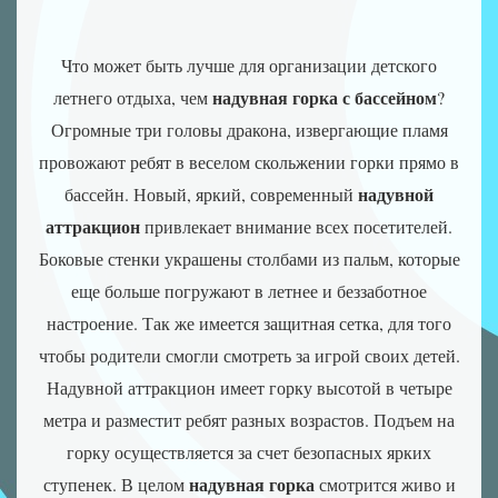
Надувні
роботи
Что может быть лучше для организации детского
Нові
розробки
надувная горка с бассейном
летнего отдыха, чем
?
Ігрові
Огромные три головы дракона, извергающие пламя
атракціони
провожают ребят в веселом скольжении горки прямо в
Аквапарки
надувной
бассейн. Новый, яркий, современный
Аероподушки
аттракцион
привлекает внимание всех посетителей.
Повітряні
насоси
Боковые стенки украшены столбами из пальм, которые
еще больше погружают в летнее и беззаботное
настроение. Так же имеется защитная сетка, для того
чтобы родители смогли смотреть за игрой своих детей.
Надувной аттракцион имеет горку высотой в четыре
метра и разместит ребят разных возрастов. Подъем на
горку осуществляется за счет безопасных ярких
надувная горка
ступенек. В целом
смотрится живо и