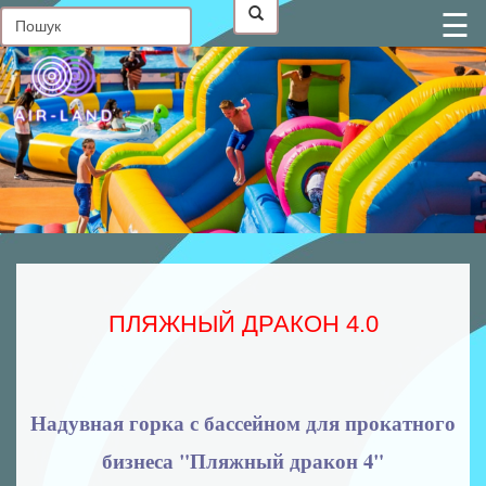
☰
Головна
Контакти
Про
нас
Статті
В
наявності
Фото
від
клієнтів
ПЛЯЖНЫЙ ДРАКОН 4.0
Батутні
комплекси
Надувні
Надувная горка с бассейном для прокатного
гірки
Надувні
бизнеса "Пляжный дракон 4"
батути